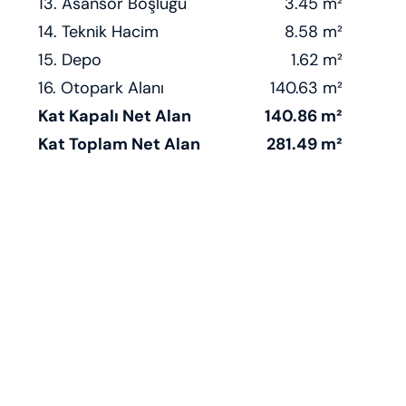
13. Asansör Boşluğu
3.45 m²
14. Teknik Hacim
8.58 m²
15. Depo
1.62 m²
16. Otopark Alanı
140.63 m²
Kat Kapalı Net Alan
140.86 m²
Kat Toplam Net Alan
281.49 m²