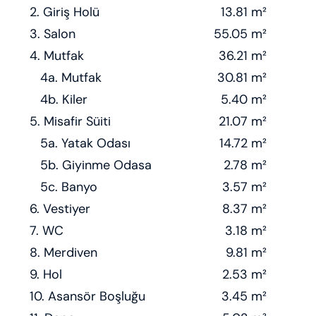
2. Giriş Holü
13.81 m²
3. Salon
55.05 m²
4. Mutfak
36.21 m²
4a. Mutfak
30.81 m²
4b. Kiler
5.40 m²
5. Misafir Süiti
21.07 m²
5a. Yatak Odası
14.72 m²
5b. Giyinme Odasa
2.78 m²
5c. Banyo
3.57 m²
6. Vestiyer
8.37 m²
7. WC
3.18 m²
8. Merdiven
9.81 m²
9. Hol
2.53 m²
10. Asansör Boşluğu
3.45 m²