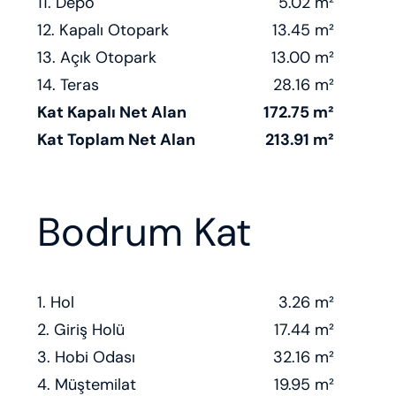
11. Depo
5.02 m²
12. Kapalı Otopark
13.45 m²
13. Açık Otopark
13.00 m²
14. Teras
28.16 m²
Kat Kapalı Net Alan
172.75 m²
Kat Toplam Net Alan
213.91 m²
Bodrum Kat
1. Hol
3.26 m²
2. Giriş Holü
17.44 m²
3. Hobi Odası
32.16 m²
4. Müştemilat
19.95 m²