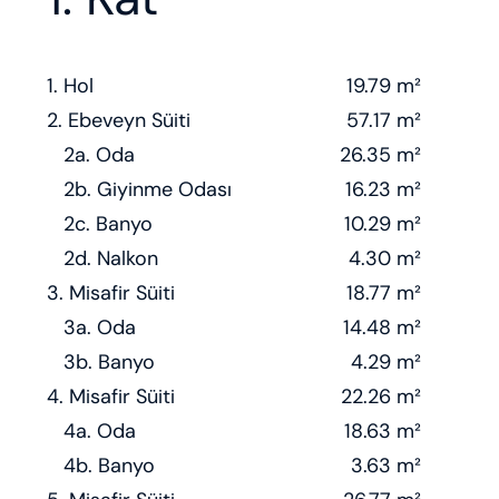
1. Hol
19.79 m²
2. Ebeveyn Süiti
57.17 m²
2a. Oda
26.35 m²
2b. Giyinme Odası
16.23 m²
2c. Banyo
10.29 m²
2d. Nalkon
4.30 m²
3. Misafir Süiti
18.77 m²
3a. Oda
14.48 m²
3b. Banyo
4.29 m²
4. Misafir Süiti
22.26 m²
4a. Oda
18.63 m²
4b. Banyo
3.63 m²