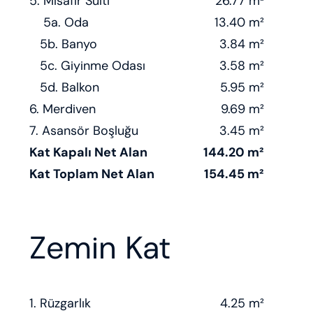
5. Misafir Süiti
26.77 m²
5a. Oda
13.40 m²
5b. Banyo
3.84 m²
5c. Giyinme Odası
3.58 m²
5d. Balkon
5.95 m²
6. Merdiven
9.69 m²
7. Asansör Boşluğu
3.45 m²
Kat Kapalı Net Alan
144.20 m²
Kat Toplam Net Alan
154.45 m²
Zemin Kat
1. Rüzgarlık
4.25 m²