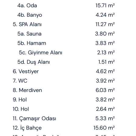
4a. Oda
15.71 m²
4b. Banyo
4.24 m²
5. SPA Alanı
11.27 m²
5a. Sauna
3.80 m²
5b. Hamam
3.83 m²
5c. Giyinme Alanı
2.13 m²
5d. Duş Alanı
1.51 m²
6. Vestiyer
4.62 m²
7. WC
3.92 m²
8. Merdiven
6.03 m²
9. Hol
3.82 m²
10. Hol
2.64 m²
11. Çamaşır Odası
5.33 m²
12. İç Bahçe
15.60 m²