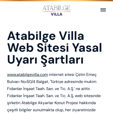
Atabilge Villa
PROJE
Web Sitesi Yasal
MİMARIN SUNUMU
Uyarı Şartları
KONUM
www.atabilgevilla.com
internet sitesi Çetin Emeç
VAZİYET PLANI
Bulvarı No.60/4 Balgat, Türkiye adresinde mukim
Fidanlar İnşaat Taah. San. ve Tic. A.Ş.’ ne aittir.
Fidanlar İnşaat Taah. San. ve Tic. A.Ş. web sitesinde
VİLLA TİPLERİ
şirketin Atabilge Akyarlar Konut Projesi hakkında
çeşitli bilgiler sunulmakta olup, her ziyaretinizde
GALERİ